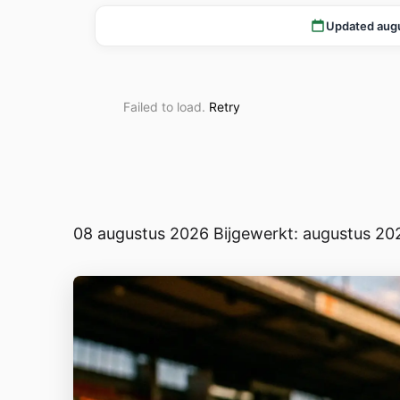
Updated aug
Failed to load.
Retry
08 augustus 2026
Bijgewerkt: augustus 20