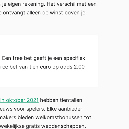
an je eigen rekening. Het verschil met een
. Je ontvangt alleen de winst boven je
.
 Een free bet geeft je een specifiek
free bet van tien euro op odds 2.00
e in oktober 2021
hebben tientallen
ieuws voor spelers. Elke aanbieder
okmakers bieden welkomstbonussen tot
 wekelijkse gratis weddenschappen.