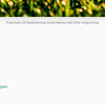
Free bets bij Nederlandse bookmakers met KSA-vergunning
ppen