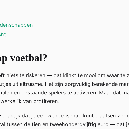
ddenschappen
cht
op voetbal?
t niets te riskeren — dat klinkt te mooi om waar te zi
autjes uit altruïsme. Het zijn zorgvuldig berekende 
alen en bestaande spelers te activeren. Maar dat maa
werkelijk van profiteren.
 praktijk dat je een weddenschap kunt plaatsen zonde
 tussen de tien en tweehonderdvijftig euro — dat je