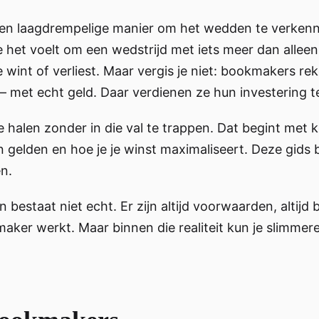
een laagdrempelige manier om het wedden te verkennen
oe het voelt om een wedstrijd met iets meer dan allee
je wint of verliest. Maar vergis je niet: bookmakers 
 met echt geld. Daar verdienen ze hun investering t
e halen zonder in die val te trappen. Dat begint met 
n gelden en hoe je je winst maximaliseert. Deze gids 
n.
estaat niet echt. Er zijn altijd voorwaarden, altijd 
okmaker werkt. Maar binnen die realiteit kun je slim