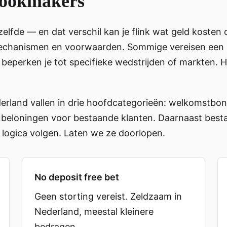
 bookmakers
elfde — en dat verschil kan je flink wat geld koste
mechanismen en voorwaarden. Sommige vereisen een s
e beperken je tot specifieke wedstrijden of markten.
rland vallen in drie hoofdcategorieën: welkomstbon
n beloningen voor bestaande klanten. Daarnaast best
en logica volgen. Laten we ze doorlopen.
No deposit free bet
Geen storting vereist. Zeldzaam in
Nederland, meestal kleinere
bedragen.