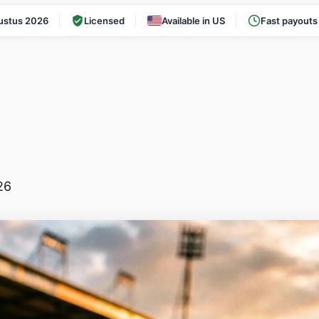
ustus 2026
Licensed
Available in US
Fast payouts
26