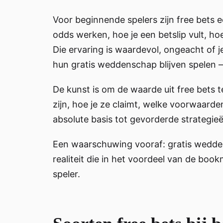
Voor beginnende spelers zijn free bets 
odds werken, hoe je een betslip vult, h
Die ervaring is waardevol, ongeacht of 
hun gratis weddenschap blijven spelen —
De kunst is om de waarde uit free bets t
zijn, hoe je ze claimt, welke voorwaarde
absolute basis tot gevorderde strategieë
Een waarschuwing vooraf: gratis wedden b
realiteit die in het voordeel van de bo
speler.